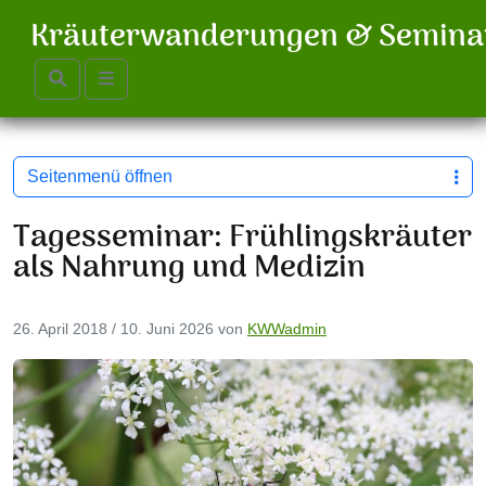
Kräuterwanderungen & Semina
Search
Menu
/
Allgemein
/
Tagesseminar: Frühlingskräuter als Nahr
Seitenmenü öffnen
Tagesseminar: Frühlingskräuter
als Nahrung und Medizin
26. April 2018
/
10. Juni 2026
von
KWWadmin